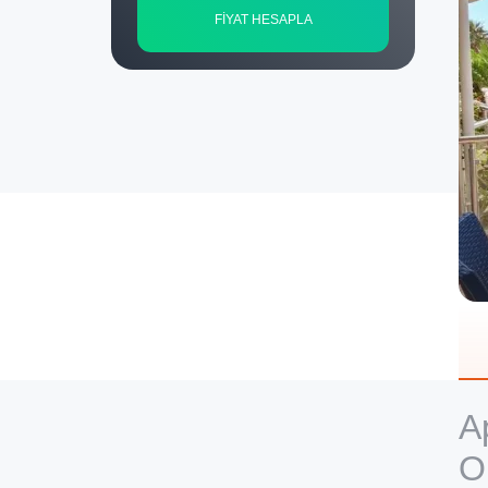
FİYAT HESAPLA
A
O