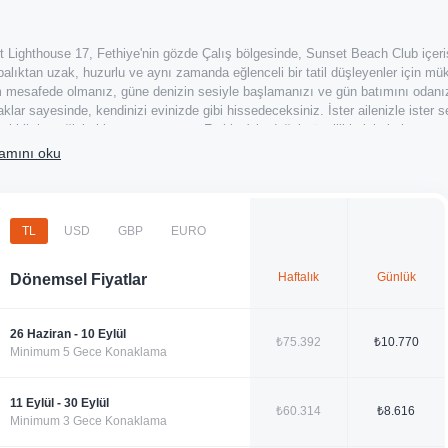
t Lighthouse 17, Fethiye'nin gözde Çalış bölgesinde, Sunset Beach Club içeris
balıktan uzak, huzurlu ve aynı zamanda eğlenceli bir tatil düşleyenler için m
 mesafede olmanız, güne denizin sesiyle başlamanızı ve gün batımını odanı
aklar sayesinde, kendinizi evinizde gibi hissedeceksiniz. İster ailenizle ister 
ar biriktireceğiniz bir ortam sunuyor. Fethiye'nin doğal güzellikleriyle iç içe, se
amını oku
part Lighthouse 17'nin Özel Don
TL
USD
GBP
EURO
Haftalık
Günlük
Dönemsel Fiyatlar
t Lighthouse 17, konforunuz ve rahatınız düşünülerek özenle tasarlanmıştır. İçer
ma alanı, dinlenmek, film izlemek veya sevdiklerinizle keyifli sohbetler etmek i
klama için oldukça uygun. Yatak odası, huzurlu bir uyku çekmeniz için ihtiya
26 Haziran - 10 Eylül
sinde kendi yemeklerinizi hazırlayabilir, tatilinizi daha ekonomik ve kişiselleştir
₺75.392
₺10.770
Minimum 5 Gece Konaklama
nete bağlı kalabilir, sevdiklerinizle kolayca iletişim kurabilirsiniz. Klima sayesi
nı çıkarabilirsiniz. Sunset Beach Club'ın misafirlerine özel sunduğu ortak yüzm
 da özel kılıyor.
Fethiye apart otel
konforunu keşfedin. Gün içinde havuzda ser
11 Eylül - 30 Eylül
₺60.314
₺8.616
ilirsiniz.
Minimum 3 Gece Konaklama