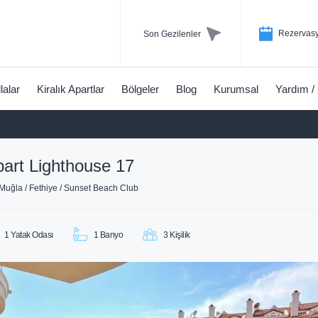
Rezervasy
Son Gezilenler
llalar
Kiralık Apartlar
Bölgeler
Blog
Kurumsal
Yardım /
art Lighthouse 17
Muğla / Fethiye / Sunset Beach Club
1 Yatak Odası
1 Banyo
3 Kişilik