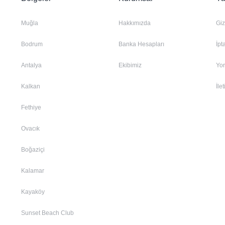
Muğla
Hakkımızda
Giz
Bodrum
Banka Hesapları
İpt
Antalya
Ekibimiz
Yo
Kalkan
İle
Fethiye
Ovacık
Boğaziçi
Kalamar
Kayaköy
Sunset Beach Club