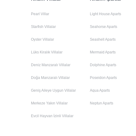
Pearl Villar
Light House Aparts
Starfish Villalar
Seahorse Aparts
Oyster Villalar
Seashell Aparts
Lüks Kiralık Villalar
Mermaid Aparts
Deniz Manzaralı Villalar
Dolphine Aparts
Doğa Manzaralı Villalar
Poseidon Aparts
Geniş Aileye Uygun Villalar
Aqua Aparts
Merkeze Yakın Villalar
Neptun Aparts
Evcil Hayvan İzinli Villalar