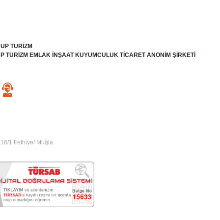
UP TURİZM
 TURİZM EMLAK İNŞAAT KUYUMCULUK TİCARET ANONİM ŞİRKETİ
16/1 Fethiye/ Muğla