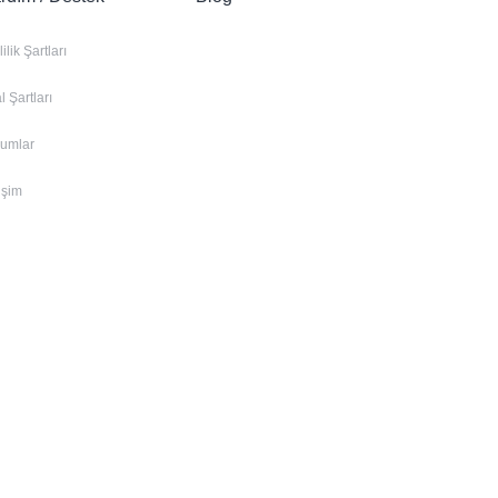
lilik Şartları
al Şartları
rumlar
tişim