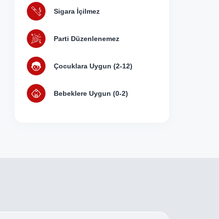
 planını yapmak olur. Kahvaltınızı mutfağınızda kendi
Sigara İçilmez
adabilirsiniz. Sabahın erken saatlerinde Çalış Plajı'nda sakin
Sunset Beach Club'ın ortak havuzunda serinleyebilir, güneşin
eden sonra, Fethiye'nin merkezine kısa bir gezi düzenleyerek
Parti Düzenlenemez
yerleri ziyaret edebilirsiniz. Akşamüstü, apartınıza dönüp eşsiz
ya boyanan gökyüzü eşliğinde romantik bir akşam yemeği
hthouse 17, tatilinizin her anını dolu dolu yaşamanız için size
Çocuklara Uygun (2-12)
Bebeklere Uygun (0-2)