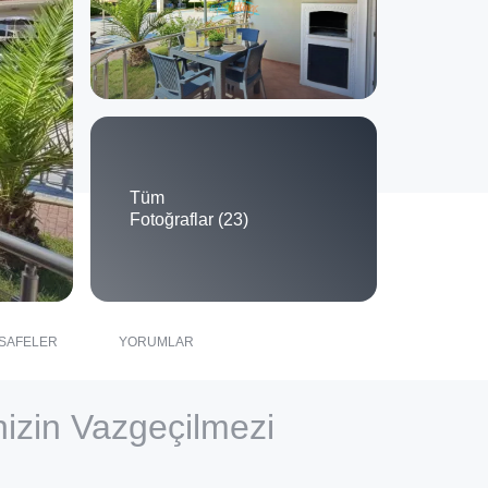
Tüm
Fotoğraflar (23)
SAFELER
YORUMLAR
nizin Vazgeçilmezi