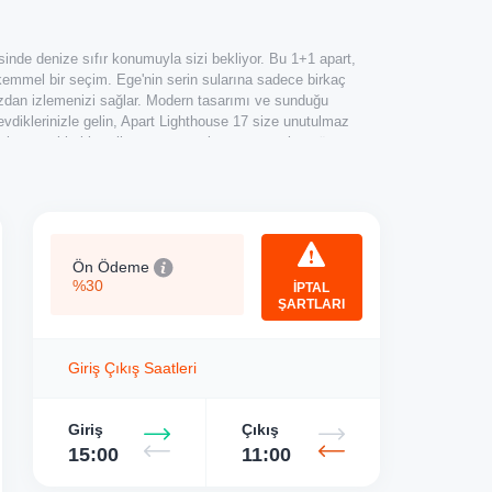
inde denize sıfır konumuyla sizi bekliyor. Bu 1+1 apart,
ükemmel bir seçim. Ege'nin serin sularına sadece birkaç
zdan izlemenizi sağlar. Modern tasarımı ve sunduğu
sevdiklerinizle gelin, Apart Lighthouse 17 size unutulmaz
ssiz ve sakin bir tatil arıyorsanız, burası tam size göre.
anımları ve Rahatlıkları
Ön Ödeme
%30
İPTAL
ŞARTLARI
i girdiğinizde sizi ferah bir atmosfer karşılıyor. Geniş
çin ideal. Apart, bir yatak odası ve bir banyosuyla 3 kişilik
cınız olan tüm rahatlığı sunarken, tam donanımlı mutfak
Giriş Çıkış Saatleri
ilmiş hale getirebilirsiniz. Ücretsiz Wi-Fi ile tatil boyunca
nde Fethiye'nin sıcak yaz günlerinde serinleyebilir, tatilinizin
e havuzu, yemyeşil bahçeler ve plaja kolay erişim, tatilinizi
Giriş
Çıkış
inleyebilir, güneşlenebilir veya bahçelerde yürüyüş
15:00
11:00