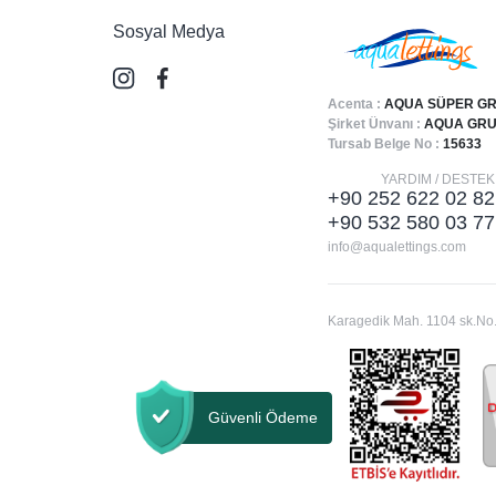
Sosyal Medya
Acenta :
AQUA SÜPER GR
Şirket Ünvanı :
AQUA GRUP
Tursab Belge No :
15633
YARDIM / DESTEK
+90 252 622 02 82
+90 532 580 03 77
info@aqualettings.com
Karagedik Mah. 1104 sk.No.
Güvenli Ödeme