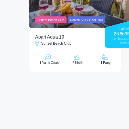
Sunset Beach Club
Denize Sıfır / Özel Plajlı
haftalı
26.869
Apart Aqua 19
'den başlaya
fiyatlarl
Sunset Beach Club
1 Yatak Odası
3 Kişilik
1 Banyo