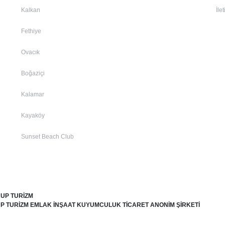
Kalkan
İle
Fethiye
Ovacık
Boğaziçi
Kalamar
Kayaköy
Sunset Beach Club
UP TURİZM
 TURİZM EMLAK İNŞAAT KUYUMCULUK TİCARET ANONİM ŞİRKETİ