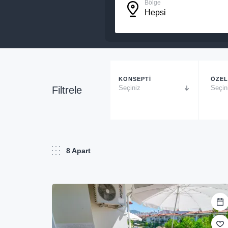
Bölge
Hepsi
KONSEPTİ
ÖZEL
Seçiniz
Seçin
Filtrele
8
Apart