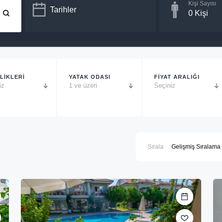
Kişi Sayısı
Tarihler
0
Kişi
LİKLERİ
YATAK ODASI
FİYAT ARALIĞI
iz
1 ve üzeri
Seçiniz
Sırala