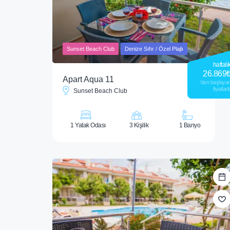
Sunset Beach Club
Denize Sıfır / Özel Plajlı
haftalı
26.869
Apart Aqua 11
'den başlaya
fiyatlarl
Sunset Beach Club
1 Yatak Odası
3 Kişilik
1 Banyo