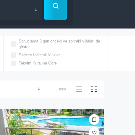
Sonuçlarda 3 gün önceki ve sonraki villaları da
göster
Sadece İndirimli Villalar
Takvim Kuralına Göre
Listele