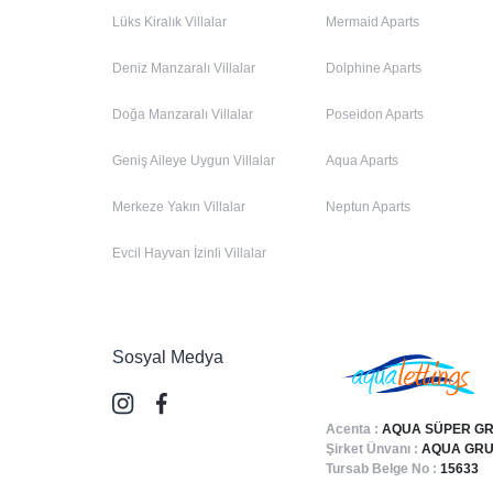
Lüks Kiralık Villalar
Mermaid Aparts
Deniz Manzaralı Villalar
Dolphine Aparts
Doğa Manzaralı Villalar
Poseidon Aparts
Geniş Aileye Uygun Villalar
Aqua Aparts
Merkeze Yakın Villalar
Neptun Aparts
Evcil Hayvan İzinli Villalar
Sosyal Medya
Acenta :
AQUA SÜPER GR
Şirket Ünvanı :
AQUA GRUP
Tursab Belge No :
15633