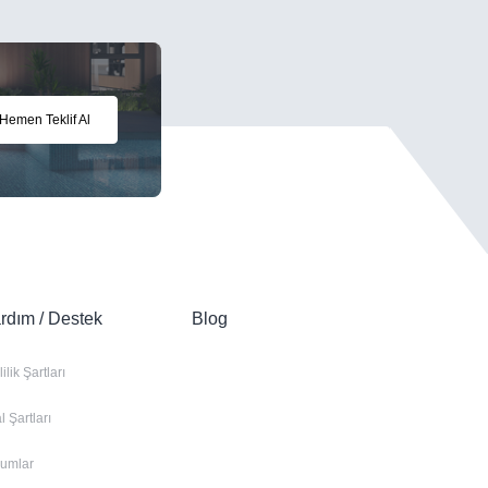
Hemen Teklif Al
rdım / Destek
Blog
lilik Şartları
al Şartları
rumlar