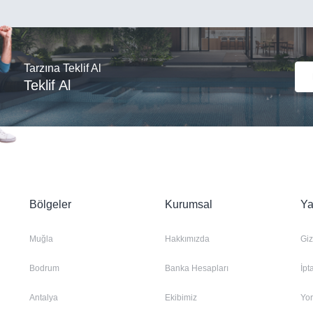
Tarzına Teklif Al
Teklif Al
Bölgeler
Kurumsal
Ya
Muğla
Hakkımızda
Giz
Bodrum
Banka Hesapları
İpt
Antalya
Ekibimiz
Yo