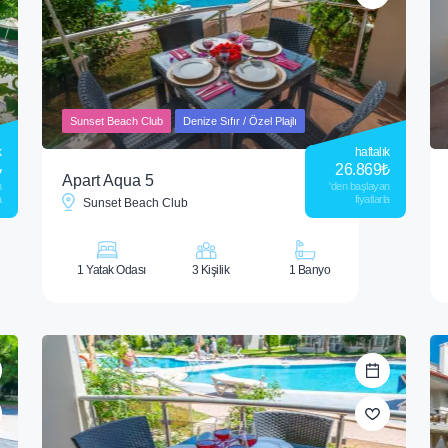
Sunset Beach Club
Denize Sıfır / Özel Plajlı
k
haftalık
₺
26.869
₺
Apart Aqua 5
n
'den başlayan
a
fiyatlarla
Sunset Beach Club
1 Yatak Odası
3 Kişilik
1 Banyo