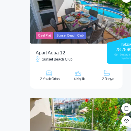
Özel Plaj
Sunset Beach Club
haftalı
28.789
Apart Aqua 12
'den başlaya
fiyatlarl
Sunset Beach Club
2 Yatak Odası
4 Kişilik
2 Banyo