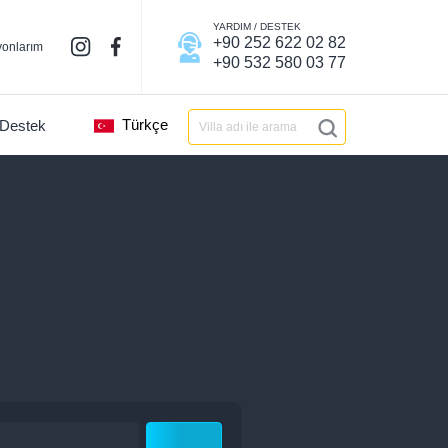
YARDIM / DESTEK
+90 252 622 02 82
onlarım
+90 532 580 03 77
Türkçe
 Destek