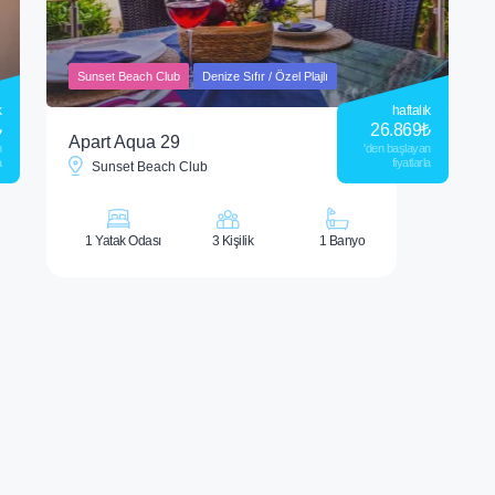
Sunset Beach Club
Denize Sıfır / Özel Plajlı
k
haftalık
₺
26.869
₺
Apart Aqua 29
n
'den başlayan
a
fiyatlarla
Sunset Beach Club
1 Yatak Odası
3 Kişilik
1 Banyo