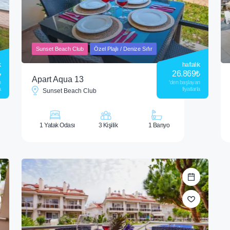
Sunset Beach Club
Özel Plajlı / Denize Sıfır
k
haftalık
₺
26.869
₺
Apart Aqua 13
n
'den başlayan
a
fiyatlarla
Sunset Beach Club
1 Yatak Odası
3 Kişilik
1 Banyo