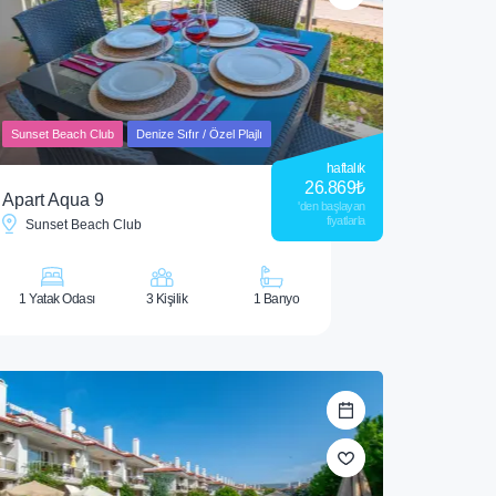
Sunset Beach Club
Denize Sıfır / Özel Plajlı
haftalık
26.869
₺
Apart Aqua 9
'den başlayan
fiyatlarla
Sunset Beach Club
1 Yatak Odası
3 Kişilik
1 Banyo