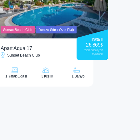
Sunset Beach Club
Denize Sıfır / Özel Plajlı
haftalık
26.869
₺
Apart Aqua 17
'den başlayan
fiyatlarla
Sunset Beach Club
1 Yatak Odası
3 Kişilik
1 Banyo