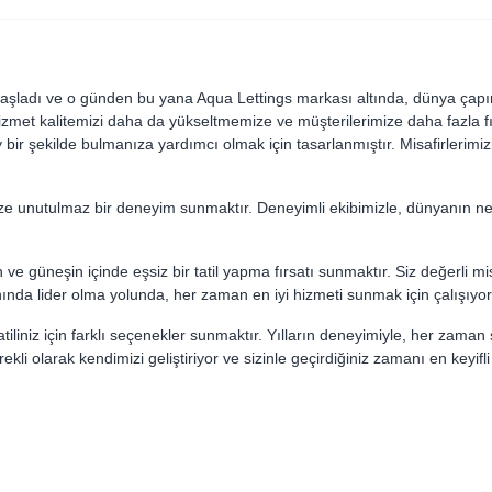
başladı ve o günden bu yana Aqua Lettings markası altında, dünya çapı
zmet kalitemizi daha da yükseltmemize ve müşterilerimize daha fazla f
bir şekilde bulmanıza yardımcı olmak için tasarlanmıştır. Misafirlerimizin
 unutulmaz bir deneyim sunmaktır. Deneyimli ekibimizle, dünyanın ner
 güneşin içinde eşsiz bir tatil yapma fırsatı sunmaktır. Siz değerli misa
nında lider olma yolunda, her zaman en iyi hizmeti sunmak için çalışıyo
, tatiliniz için farklı seçenekler sunmaktır. Yılların deneyimiyle, her zaman 
i olarak kendimizi geliştiriyor ve sizinle geçirdiğiniz zamanı en keyifli