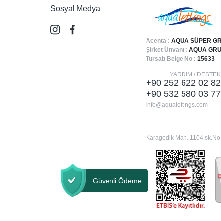
Sosyal Medya
Acenta :
AQUA SÜPER GR
Şirket Ünvanı :
AQUA GRUP
Tursab Belge No :
15633
YARDIM / DESTEK
+90 252 622 02 82
+90 532 580 03 77
info@aqualettings.com
Karagedik Mah. 1104 sk.No.
Güvenli Ödeme