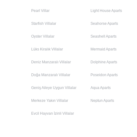
Pearl Villar
Light House Aparts
Starfish Villalar
Seahorse Aparts
Oyster Villalar
Seashell Aparts
Lüks Kiralık Villalar
Mermaid Aparts
Deniz Manzaralı Villalar
Dolphine Aparts
Doğa Manzaralı Villalar
Poseidon Aparts
Geniş Aileye Uygun Villalar
Aqua Aparts
Merkeze Yakın Villalar
Neptun Aparts
Evcil Hayvan İzinli Villalar