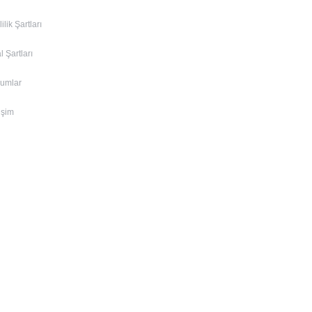
lilik Şartları
al Şartları
rumlar
tişim