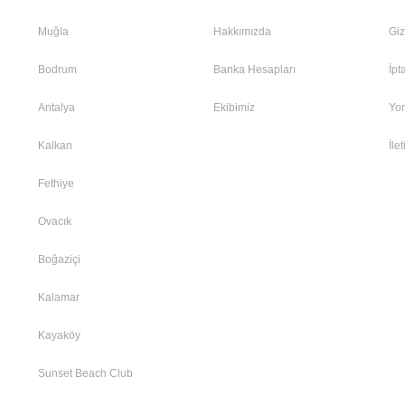
Muğla
Hakkımızda
Giz
Bodrum
Banka Hesapları
İpt
Antalya
Ekibimiz
Yo
Kalkan
İle
Fethiye
Ovacık
Boğaziçi
Kalamar
Kayaköy
Sunset Beach Club