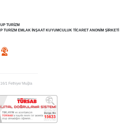
UP TURİZM
 TURİZM EMLAK İNŞAAT KUYUMCULUK TİCARET ANONİM ŞİRKETİ
16/1 Fethiye/ Muğla